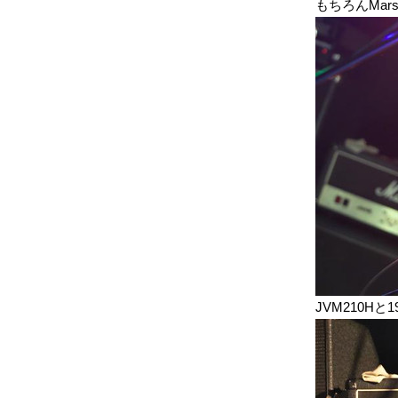
もちろんMarsh
JVM210Hと