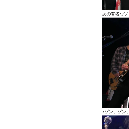
あの有名なソ
♪ゾン、ゾン