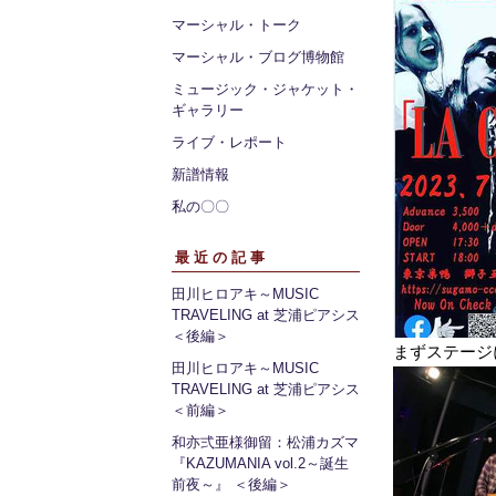
マーシャル・トーク
マーシャル・ブログ博物館
ミュージック・ジャケット・
ギャラリー
ライブ・レポート
新譜情報
私の〇〇
最近の記事
田川ヒロアキ～MUSIC
TRAVELING at 芝浦ピアシス
＜後編＞
まずステージに
田川ヒロアキ～MUSIC
TRAVELING at 芝浦ピアシス
＜前編＞
和亦弍亜様御留：松浦カズマ
『KAZUMANIA vol.2～誕生
前夜～』 ＜後編＞