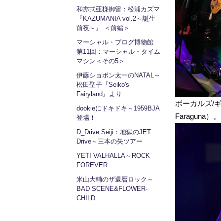
和亦弍亜様御留：松浦カズマ
『KAZUMANIA vol.2～誕生
前夜～』 ＜前編＞
マーシャル・ブログ博物館
第11回：マーシャル・タイム
マシン＜その5＞
伊藤ショボン太一のNATAL～
松田聖子『Seiko's
Fairyland』より
ボーカルズ/ギ
dookieにドキドキ～1959BJA
Faraguna）。
登場！
D_Drive Seiji：地獄のJET
Drive～三本の矢ツアー
YETI VALHALLA～ROCK
FOREVER
米山大輔のザ還暦ロック～
BAD SCENE&FLOWER-
CHILD