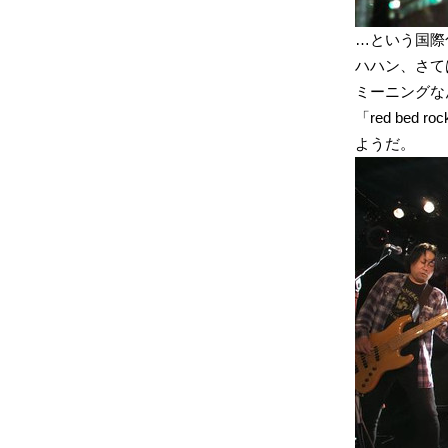
…という国際色
ハハン、さて
ミーニングな
「red be
ようだ。