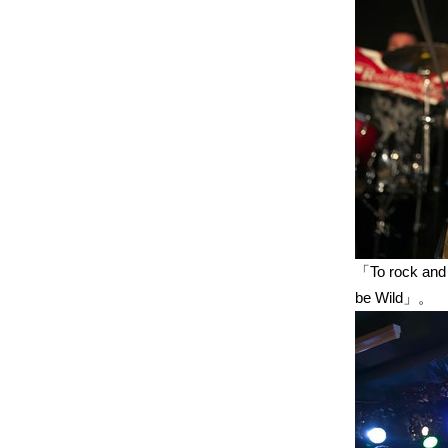
「To rock a
be Wild」。