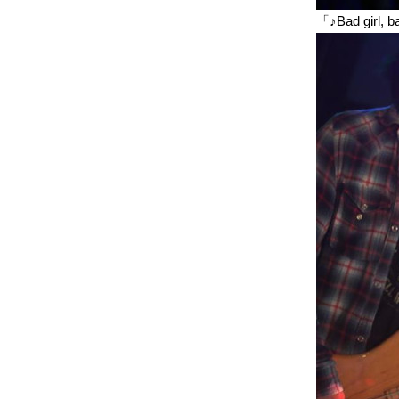
「♪Bad gir