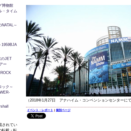
ログ博物館
ル・タイム
NATAL～
1959BJA
地獄のJET
ツアー
～ROCK
ロック～
WER-
（2018年1月27日 アナハイム・コンベンションセンターに
hall
イベント・レポート
|
個別ページ
に掲載されてい
の転載・転