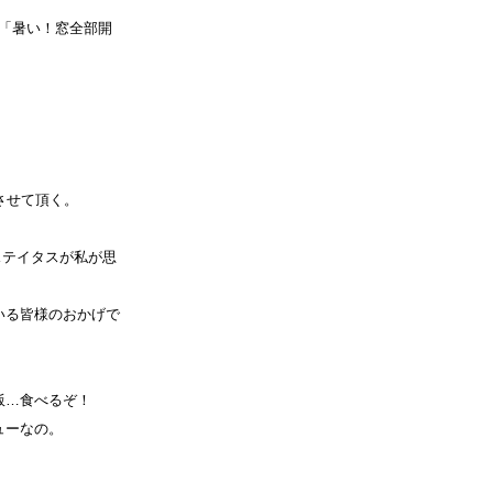
「暑い！窓全部開
。
。
トさせて頂く。
のステイタスが私が思
いる皆様のおかげで
飯…食べるぞ！
ューなの。