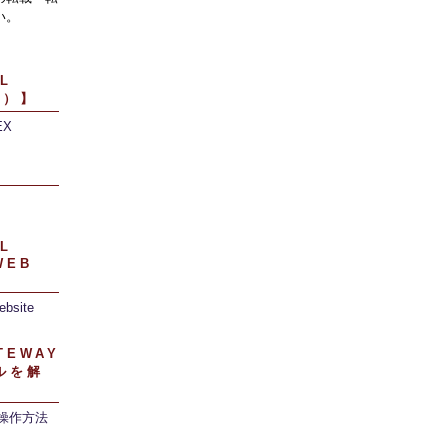
い。
L
引）】
EX
】
L
WEB
ebsite
TEWAY
ルを解
/操作方法