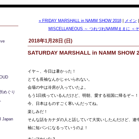
« FRIDAY MARSHALL in NAMM SHOW 2018
|
メイン
MISCELLANEOUS ～ つれづれNAMMままに ＜そ
2018年1月28日 (日)
ive
SATURDAY MARSHALL in NAMM SHOW 2
イヤ～、今日は暑かった！
LOUD
とても長袖なんかじゃいられない。
会場の中は冷房が入っていたよ。
所めぐり
もう1日残っているんだけど、明朝、愛する祖国に帰るぞ～！
ト
今、日本はものすごく寒いんだってね。
楽しみだ！
 Japan
そんな話をカナダの人と話していて大笑いしたんだけど、連中
袖に短パンになるっていうのよ！
ホンマかいな？