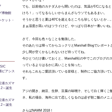
ク
でも、以前他のカナダ人から聞いたのは、気温が5℃になると
グ博物館
けろ！」ってなるらしいからまんざらウソでもあるまい。
そうかと思うと夏は40℃を超えるところも珍しくないとか…
ャケット・
まぁ湿度が高いのはツライけど、やっぱり日本が一番いいね
さて、今回も色々なことを勉強した。
そのあたりは帰ってからユックリとMarshall Blogでレポー
少し間が空くかもしれないけど待っててね。
今ひとつだけ書いておくと、Marshall社の中でこのブログ
っているよりはるかに高いことを知った。
IC
 芝浦ピアシス
それもこれもご愛読頂いている皆様と、制作にご協力頂いて
す。
松浦カズマ
l.2～誕生
アジの開き、納豆、生卵、豆腐の味噌汁、そして白く輝くご
ネ、私の場合、海外に出て恋しくなるのは必ず朝ご飯のメニ
松浦カズマ
l.2～誕生
さらばNAMM 2018！