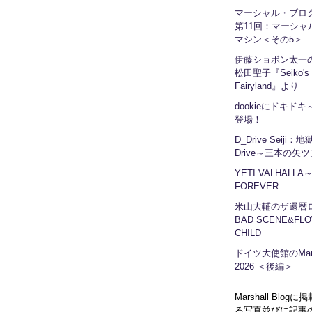
マーシャル・ブ
第11回：マーシャ
マシン＜その5＞
伊藤ショボン太一の
松田聖子『Seiko's
Fairyland』より
dookieにドキドキ～
登場！
D_Drive Seiji：
Drive～三本の矢
YETI VALHALLA
FOREVER
米山大輔のザ還暦
BAD SCENE&FLO
CHILD
ドイツ大使館のMars
2026 ＜後編＞
Marshall Blog
る写真並びに記事