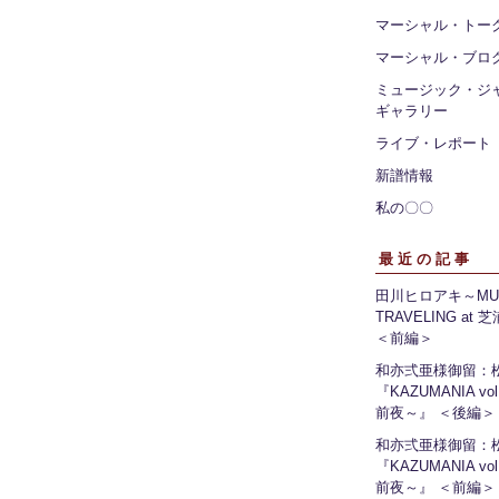
マーシャル・トー
マーシャル・ブロ
ミュージック・ジ
ギャラリー
ライブ・レポート
新譜情報
私の〇〇
最近の記事
田川ヒロアキ～MUS
TRAVELING at
＜前編＞
和亦弍亜様御留：
『KAZUMANIA vo
前夜～』 ＜後編＞
和亦弍亜様御留：
『KAZUMANIA vo
前夜～』 ＜前編＞