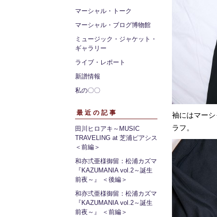
マーシャル・トーク
マーシャル・ブログ博物館
ミュージック・ジャケット・
ギャラリー
ライブ・レポート
新譜情報
私の〇〇
最近の記事
袖にはマーシ
ラフ。
田川ヒロアキ～MUSIC
TRAVELING at 芝浦ピアシス
＜前編＞
和亦弍亜様御留：松浦カズマ
『KAZUMANIA vol.2～誕生
前夜～』 ＜後編＞
和亦弍亜様御留：松浦カズマ
『KAZUMANIA vol.2～誕生
前夜～』 ＜前編＞