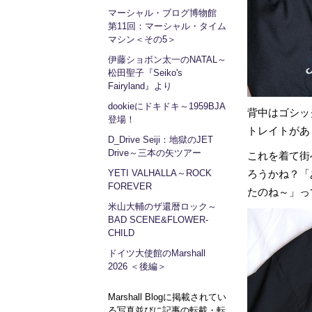
マーシャル・ブログ博物館
第11回：マーシャル・タイム
マシン＜その5＞
伊藤ショボン太一のNATAL～
松田聖子『Seiko's
Fairyland』より
dookieにドキドキ～1959BJA
背中はゴシック調
登場！
トレイトがあ
D_Drive Seiji：地獄のJET
Drive～三本の矢ツアー
これを着て街
YETI VALHALLA～ROCK
ろうかね？「
FOREVER
たのね～」っ
米山大輔のザ還暦ロック～
BAD SCENE&FLOWER-
CHILD
ドイツ大使館のMarshall
2026 ＜後編＞
Marshall Blogに掲載されてい
る写真並びに記事の転載・転