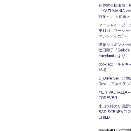
和亦弍亜様御留：
『KAZUMANIA vo
前夜～』 ＜前編＞
マーシャル・ブ
第11回：マーシャ
マシン＜その5＞
伊藤ショボン太一の
松田聖子『Seiko's
Fairyland』より
dookieにドキドキ～
登場！
D_Drive Seiji：
Drive～三本の矢
YETI VALHALLA
FOREVER
米山大輔のザ還暦
BAD SCENE&FLO
CHILD
Marshall Blog