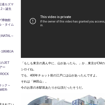
松浦カズマ
l.2～誕生
ログ博物館
ル・タイム
NATAL～
1959BJA
地獄のJET
「もしも東京の真ん中に、山があったら。」か…東京がCM
ツアー
シロイね。
～ROCK
でも、400年チョット前の江戸には山があったんですよ。
それは「神田山」。
ロック～
今のお茶の水駅前あたりが山頂だったそうだ。
WER-
に掲載されてい