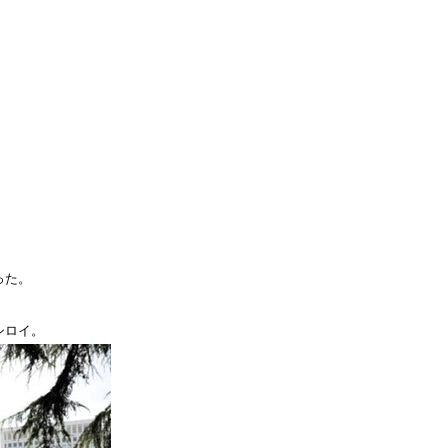
った。
シロイ。