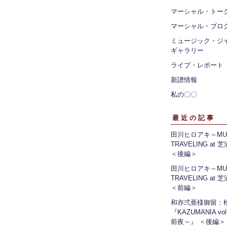
マーシャル・トー
マーシャル・ブロ
ミュージック・ジ
ギャラリー
ライブ・レポート
新譜情報
私の〇〇
最近の記事
田川ヒロアキ～MUS
TRAVELING at
＜後編＞
田川ヒロアキ～MUS
TRAVELING at
＜前編＞
和亦弍亜様御留：
『KAZUMANIA vo
前夜～』 ＜後編＞