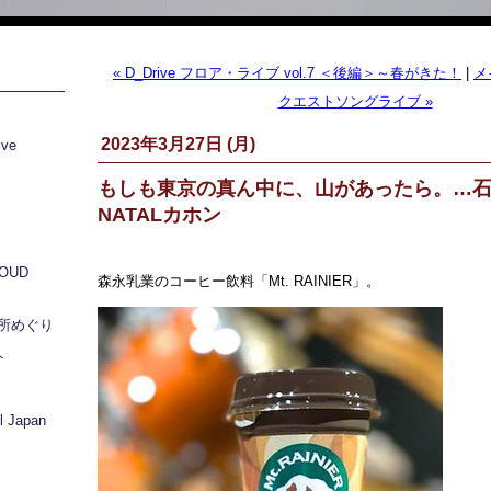
« D_Drive フロア・ライブ vol.7 ＜後編＞～春がきた！
|
メ
クエストソングライブ »
2023年3月27日 (月)
ive
もしも東京の真ん中に、山があったら。…
NATALカホン
LOUD
森永乳業のコーヒー飲料「Mt. RAINIER」。
所めぐり
ト
 Japan