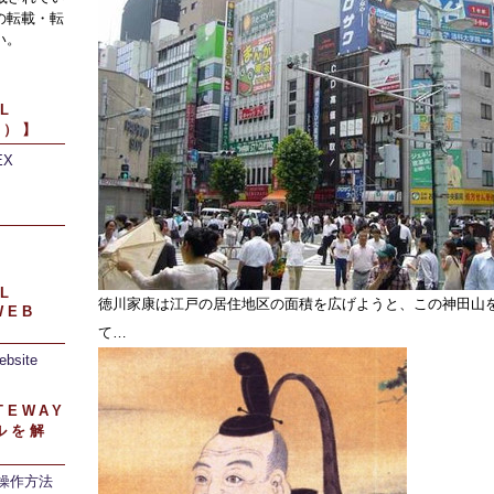
の転載・転
い。
L
引）】
EX
】
L
徳川家康は江戸の居住地区の面積を広げようと、この神田山
WEB
て…
ebsite
TEWAY
ルを解
/操作方法