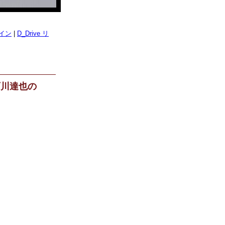
イン
|
D_Drive リ
石川達也の