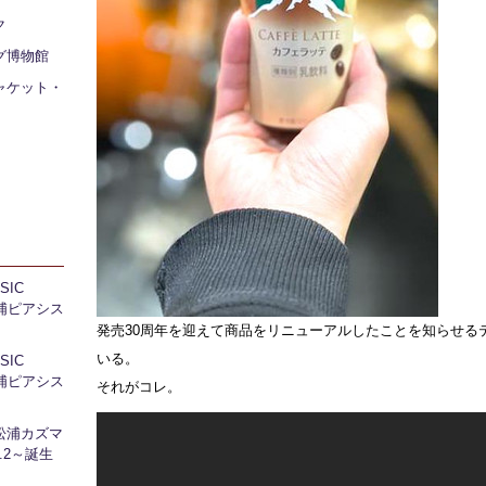
ク
グ博物館
ャケット・
IC
 芝浦ピアシス
発売30周年を迎えて商品をリニューアルしたことを知らせる
いる。
IC
 芝浦ピアシス
それがコレ。
松浦カズマ
l.2～誕生