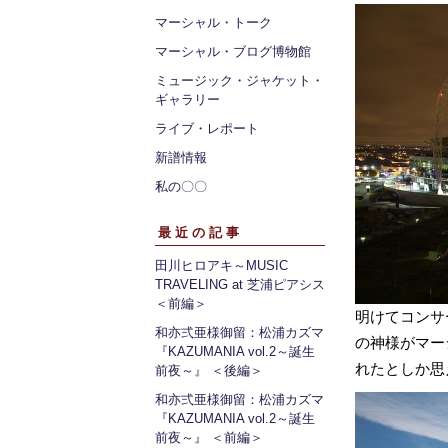
マーシャル・トーク
マーシャル・ブログ博物館
ミュージック・ジャケット・
ギャラリー
ライブ・レポート
新譜情報
私の〇〇
最近の記事
田川ヒロアキ～MUSIC
TRAVELING at 芝浦ピアシス
＜前編＞
明けてコンサ
和亦弍亜様御留：松浦カズマ
の神様がマー
『KAZUMANIA vol.2～誕生
れたとしか思
前夜～』 ＜後編＞
和亦弍亜様御留：松浦カズマ
『KAZUMANIA vol.2～誕生
前夜～』 ＜前編＞