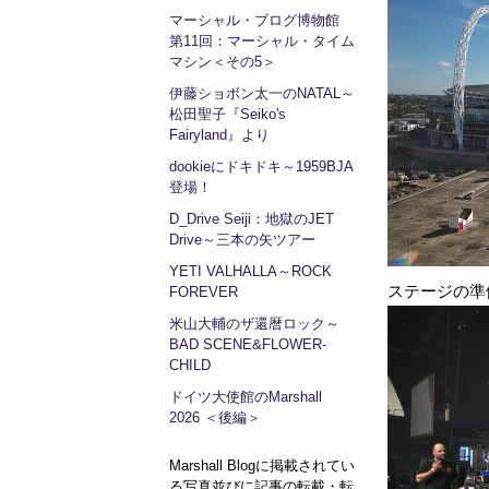
マーシャル・ブログ博物館
第11回：マーシャル・タイム
マシン＜その5＞
伊藤ショボン太一のNATAL～
松田聖子『Seiko's
Fairyland』より
dookieにドキドキ～1959BJA
登場！
D_Drive Seiji：地獄のJET
Drive～三本の矢ツアー
YETI VALHALLA～ROCK
ステージの準
FOREVER
米山大輔のザ還暦ロック～
BAD SCENE&FLOWER-
CHILD
ドイツ大使館のMarshall
2026 ＜後編＞
Marshall Blogに掲載されてい
る写真並びに記事の転載・転