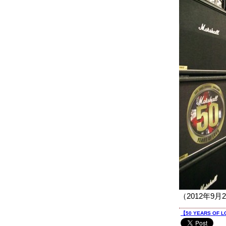
（2012年
【50 YEARS OF L