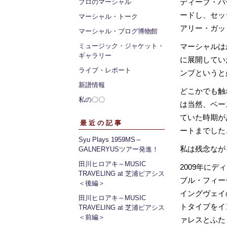
ディープ・パ
プロのマーシャル
ードし、セッ
マーシャル・トーク
アリー・ガッ
マーシャル・ブログ博物館
ミュージック・ジャケット・
マーシャルは
ギャラリー
に展開してい
ライブ・レポート
ンプというと
新譜情報
どこかでも触
私の〇〇
は当然、ベー
ていた時期が
最近の記事
ートまでした
Syu Plays 1959MS～
私は残念なが
GALNERYUSツアー発進！
田川ヒロアキ～MUSIC
2009年に
TRAVELING at 芝浦ピアシス
ブル・フィー
＜後編＞
イングヴェイ
田川ヒロアキ～MUSIC
トタイプをイ
TRAVELING at 芝浦ピアシス
＜前編＞
ァレスとふた