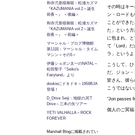
和亦弍亜様御留：松浦カズマ
その時はキー
『KAZUMANIA vol.2～誕生
ン・ロードも
前夜～』 ＜後編＞
ことができた
和亦弍亜様御留：松浦カズマ
『KAZUMANIA vol.2～誕生
た」という方
前夜～』 ＜前編＞
に包まれ、と
マーシャル・ブログ博物館
て「Lord
第11回：マーシャル・タイム
ラ」というよ
マシン＜その5＞
伊藤ショボン太一のNATAL～
こうして、ひ
松田聖子『Seiko's
だ。ジョン・
Fairyland』より
皆さん、彼ら
dookieにドキドキ～1959BJA
こうではない
登場！
D_Drive Seiji：地獄のJET
"Jon passe
Drive～三本の矢ツアー
個人のご冥福
YETI VALHALLA～ROCK
FOREVER
Marshall Blogに掲載されてい